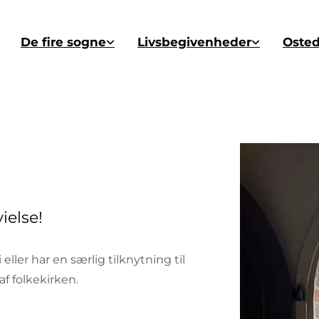
De fire sogne
Livsbegivenheder
Oste
ielse!
i eller har en særlig tilknytning til
f folkekirken.