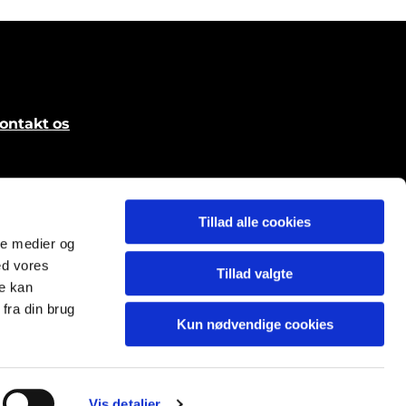
ontakt
os
Tillad alle cookies
ale medier og
ed vores
Tillad valgte
re kan
fra din brug
Kun nødvendige cookies
Vis detaljer