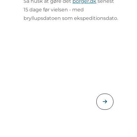
Så husk at gøre det
borger.dk
senest
15 dage før vielsen - med
bryllupsdatoen som ekspeditionsdato.