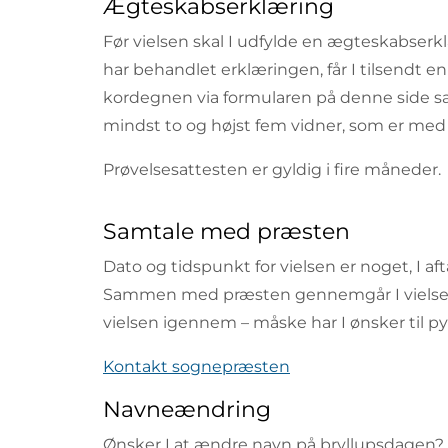
Ægteskabserklæring
Før vielsen skal I udfylde en ægteskabse
har behandlet erklæringen, får I tilsendt en
kordegnen via formularen på denne side
mindst to og højst fem vidner, som er med t
Prøvelsesattesten er gyldig i fire måneder.
Samtale med præsten
Dato og tidspunkt for vielsen er noget, I af
Sammen med præsten gennemgår I vielsesri
vielsen igennem – måske har I ønsker til py
Kontakt sognepræsten
Navneændring
Ønsker I at ændre navn på bryllupsdagen