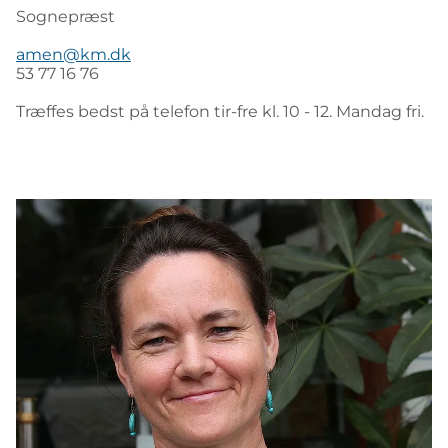
Sognepræst
amen@km.dk
53 77 16 76
Træffes bedst på telefon tir-fre kl. 10 - 12. Mandag fri.