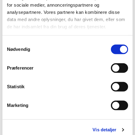
for sociale medier, annonceringspartnere og
analysepartnere. Vores partnere kan kombinere disse
data med andre oplysninger, du har givet dem, eller som
de har indsamlet fra din brug af deres tjenester.
Samtykkevalg
Nødvendig
Christina Weber Zahle
Gravermedhjælper
Præferencer
cea@km.dk
23 30 13 41
Statistik
Munkedammen 8
4320 Lejre
Marketing
Vis detaljer