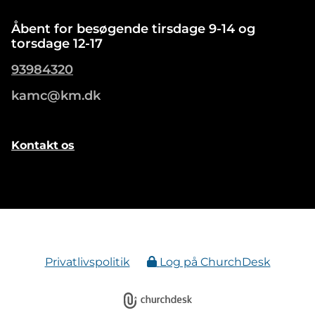
Åbent for besøgende tirsdage 9-14 og
torsdage 12-17
93984320
kamc@km.dk
Kontakt
os
Privatlivspolitik
Log på ChurchDesk