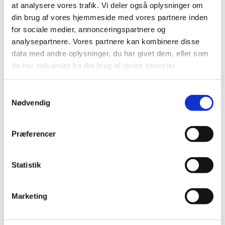
højtideligheden holdt i kirken, hvorefter kisten
at analysere vores trafik. Vi deler også oplysninger om
din brug af vores hjemmeside med vores partnere inden
bliver kørt ud til graven, hvor jordpåkastelsen
for sociale medier, annonceringspartnere og
foregår.
analysepartnere. Vores partnere kan kombinere disse
data med andre oplysninger, du har givet dem, eller som
Samtale med præsten
de har indsamlet fra din brug af deres tjenester.
Inden begravelsen eller bisættelsen mødes afdødes
Samtykkevalg
pårørende med præsten for at tilrettelægge
Nødvendig
højtideligheden. Her kan du fortælle om den
afdøde og vælge salmer. Tal med præsten, hvis du
Præferencer
har andre ønsker for højtideligheden. Præsten kan
også tilbyde støtte og sjælesorg.
Statistik
Kontakt præsten
Marketing