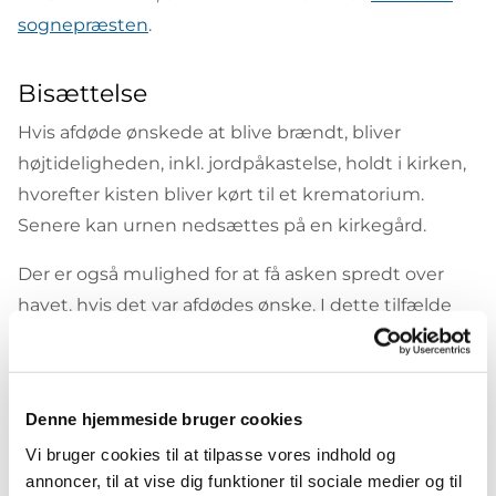
sognepræsten
.
Bisættelse
Hvis afdøde ønskede at blive brændt, bliver
højtideligheden, inkl. jordpåkastelse, holdt i kirken,
hvorefter kisten bliver kørt til et krematorium.
Senere kan urnen nedsættes på en kirkegård.
Der er også mulighed for at få asken spredt over
havet, hvis det var afdødes ønske. I dette tilfælde
skal bedemanden bruge en erklæring fra afdøde
om ønsket.
Denne hjemmeside bruger cookies
Begravelse
Vi bruger cookies til at tilpasse vores indhold og
Hvis afdøde ønskede at blive begravet, bliver
annoncer, til at vise dig funktioner til sociale medier og til