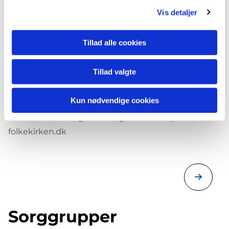
Vis detaljer
Tillad alle cookies
Begravelse og
Tillad valgte
bisættelse
Kun nødvendige cookies
Læs mere om begravelse og bisættelse på
folkekirken.dk
Sorggrupper