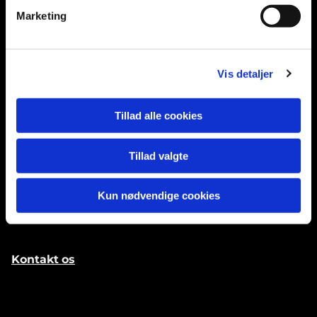
Marketing
Kirkekontoret
Munkedammen 8, 1.
Vis detaljer
4320 Lejre
Tillad alle cookies
Åbent for besøgende tirsdage 9-14 og
torsdage 12-17
Tillad valgte
93984320
Kun nødvendige cookies
kamc@km.dk
Kontakt
os