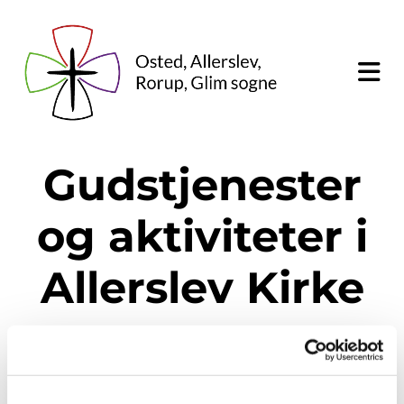
Gudstjenester
og aktiviteter i
Allerslev Kirke
Kirkekaffe:
Menighedsrådet inviterer på kaffe efter
alle højmesser.