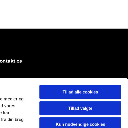
ontakt
os
Tillad alle cookies
ale medier og
ed vores
Tillad valgte
re kan
fra din brug
Kun nødvendige cookies