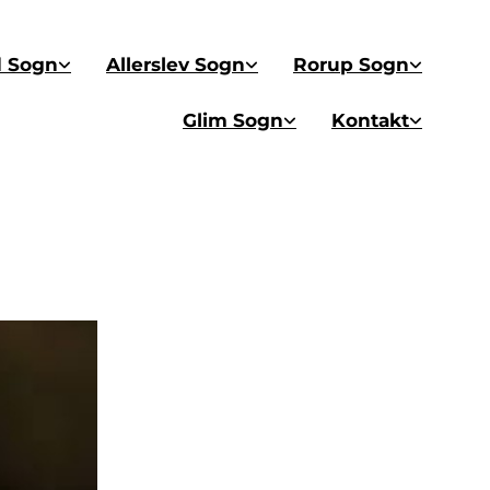
d Sogn
Allerslev Sogn
Rorup Sogn
Glim Sogn
Kontakt