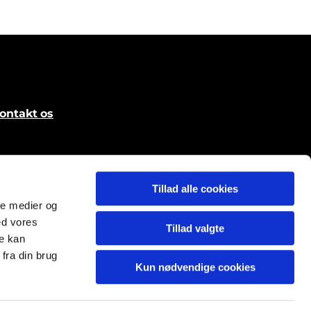
ontakt
os
Tillad alle cookies
ale medier og
ed vores
Tillad valgte
re kan
fra din brug
Kun nødvendige cookies