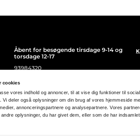
Åbent for besøgende tirsdage 9-14 og
K
torsdage 12-17
93984320
kamc@km.dk
 cookies
passe vores indhold og annoncer, til at vise dig funktioner til soci
fik. Vi deler også oplysninger om din brug af vores hjemmeside m
 medier, annonceringspartnere og analysepartnere. Vores partne
ndre oplysninger, du har givet dem, eller som de har indsamlet 
Privatlivspolitik
Log på ChurchDesk