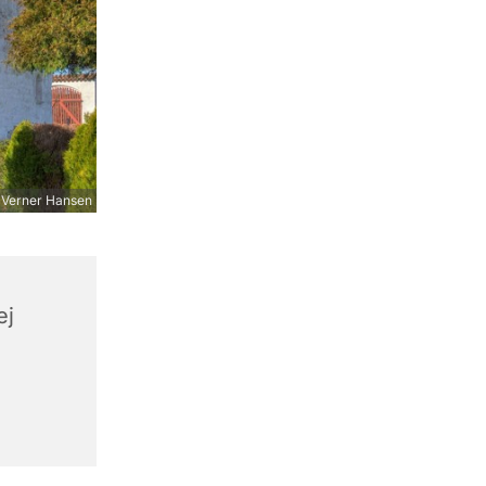
 Verner Hansen
ej