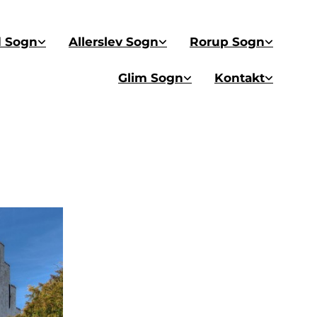
d Sogn
Allerslev Sogn
Rorup Sogn
Glim Sogn
Kontakt