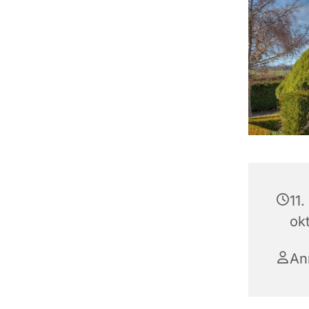
11.
ok
An