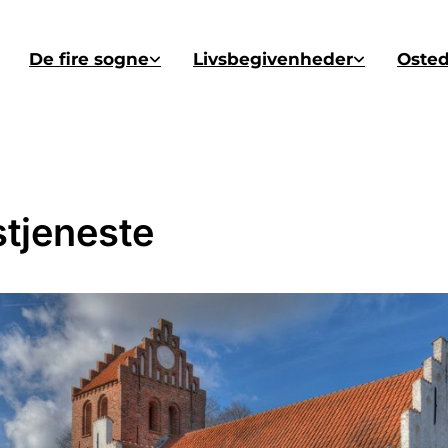
De fire sogne
Livsbegivenheder
Oste
tjeneste