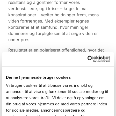
resistens og algoritmer former vores
verdensbillede, og i kriser – krige, klima,
konspirationer – vælter holdninger frem, mens
viden fortrænges. Med eksempler tegnes
konturerne af et samfund, hvor meninger
dominerer og forpligtelsen til at søge viden er
under pres.
Resultatet er en polariseret offentlighed, hvor det
at “føle noget stærkt” er blevet vigtigere end at
“vide noget sikkert”. Foredraget stiller det
presserende spørgsmål i vores tid: Hvordan finder
vi fælles grund, når alle har ret - og ingen lytter?
Denne hjemmeside bruger cookies
Alle er velkomne, og der er gratis entré.
Vi bruger cookies til at tilpasse vores indhold og
annoncer, til at vise dig funktioner til sociale medier og til
Det er de fire sogne, der sammen med Osted
at analysere vores trafik. Vi deler også oplysninger om
Valgmenighed har arrangeret foredraget.
din brug af vores hjemmeside med vores partnere inden
for sociale medier, annonceringspartnere og