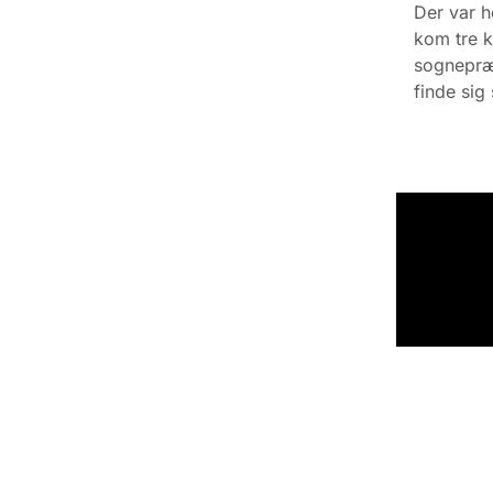
Der var h
kom tre 
sognepræs
finde sig