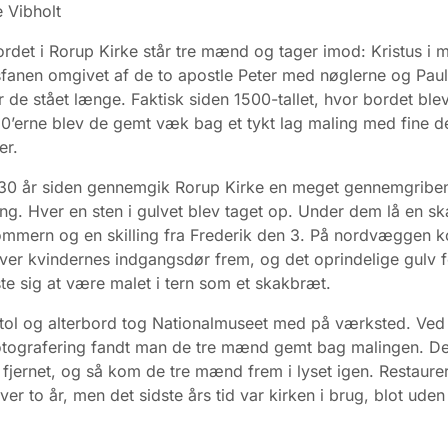
 Vibholt
ordet i Rorup Kirke står tre mænd og tager imod: Kristus i 
fanen omgivet af de to apostle Peter med nøglerne og Paul
 de stået længe. Faktisk siden 1500-tallet, hvor bordet ble
0’erne blev de gemt væk bag et tykt lag maling med fine d
er.
 30 år siden gennemgik Rorup Kirke en meget gennemgribe
ing. Hver en sten i gulvet blev taget op. Under dem lå en sk
ommern og en skilling fra Frederik den 3. På nordvæggen 
er kvindernes indgangsdør frem, og det oprindelige gulv 
iste sig at være malet i tern som et skakbræt.
ol og alterbord tog Nationalmuseet med på værksted. Ved 
otografering fandt man de tre mænd gemt bag malingen. De
jernet, og så kom de tre mænd frem i lyset igen. Restaure
er to år, men det sidste års tid var kirken i brug, blot uden 
.