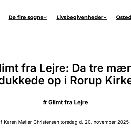
De fire sogne
Livsbegivenheder
Oste
limt fra Lejre: Da tre mæ
dukkede op i Rorup Kirk
#
Glimt fra Lejre
f Karen Møller Christensen torsdag d. 20. november 2025 