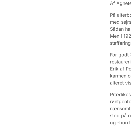
Af Agnete
På alterb
med sejrs
Sådan har
Men i 192
staffering
For godt
restaurer
Erik af P
karmen ov
alteret v
Prædikest
røntgenf
nænsomt f
stod på ov
og -bord