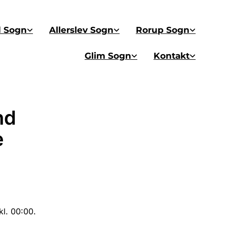
d Sogn
Allerslev Sogn
Rorup Sogn
Glim Sogn
Kontakt
nd
e
kl. 00:00.