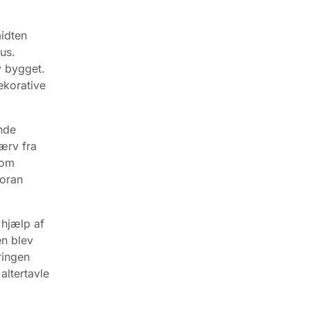
midten
us.
v bygget.
ekorative
nde
ærv fra
kom
foran
hjælp af
n blev
ringen
altertavle