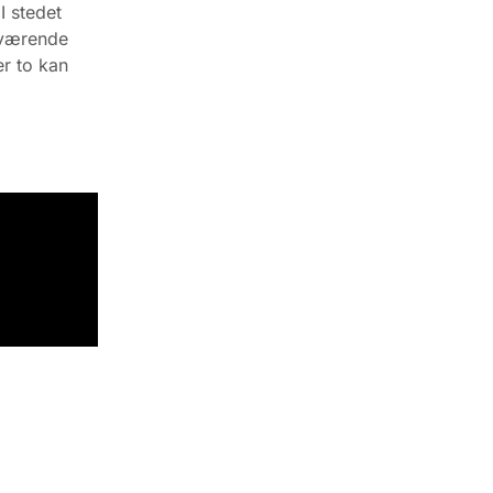
I stedet
aværende
er to kan